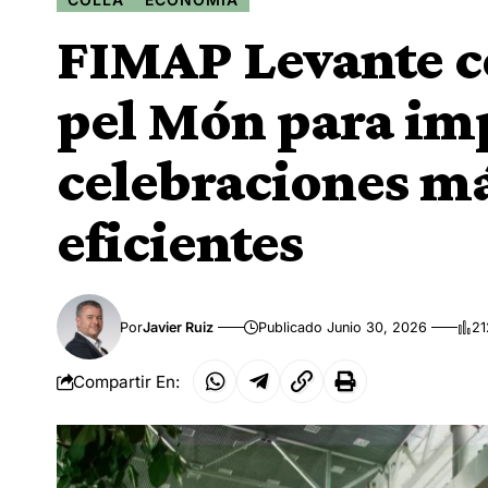
FIMAP Levante co
pel Món para im
celebraciones má
eficientes
Por
Javier Ruiz
Publicado Junio 30, 2026
21
Compartir En: