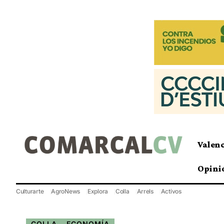
Valen
Opini
Culturarte
AgroNews
Explora
Colla
Arrels
Activos
COLLA
ECONOMÍA