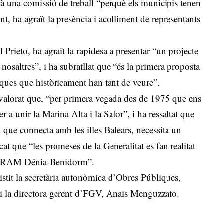
rà una comissió de treball “perquè els municipis tenen
nt, ha agraït la presència i acolliment de representants
 Prieto, ha agraït la rapidesa a presentar “un projecte
nosaltres”, i ha subratllat que “és la primera proposta
ques que històricament han tant de veure”.
valorat que, “per primera vegada des de 1975 que ens
a unir la Marina Alta i la Safor”, i ha ressaltat que
 que connecta amb les illes Balears, necessita un
at que “les promeses de la Generalitat es fan realitat
l TRAM Dénia-Benidorm”.
istit la secretària autonòmica d’Obres Públiques,
, i la directora gerent d’FGV, Anaïs Menguzzato.