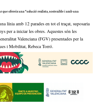
 que ofereix una “solució realista, sostenible i amb una
na línia amb 12 parades en tot el traçat, suposaria
ys per a iniciar les obres. Aquestes són les
Generalitat Valenciana (FGV) presentades per la
ques i Mobilitat, Rebeca Torró.