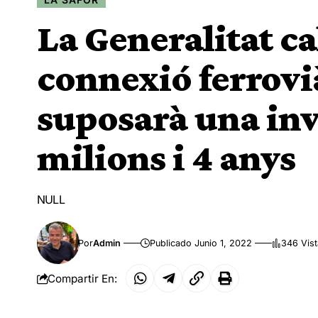
La Generalitat ca
connexió ferrov
suposarà una inv
milions i 4 anys
NULL
Por
Admin
Publicado Junio 1, 2022
346 Vis
Compartir En: