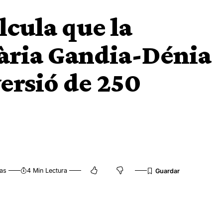
lcula que la
iària Gandia-Dénia
ersió de 250
tas
4 Min Lectura