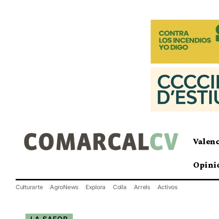
Valen
Opini
Culturarte
AgroNews
Explora
Colla
Arrels
Activos
LA SAFOR