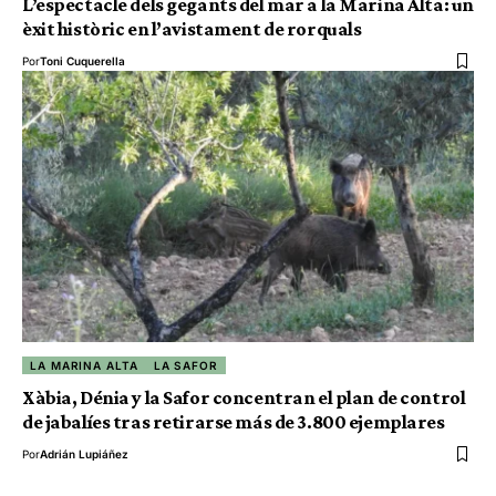
L’espectacle dels gegants del mar a la Marina Alta: un
èxit històric en l’avistament de rorquals
Por
Toni Cuquerella
LA MARINA ALTA
LA SAFOR
Xàbia, Dénia y la Safor concentran el plan de control
de jabalíes tras retirarse más de 3.800 ejemplares
Por
Adrián Lupiáñez