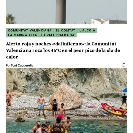
COMUNITAT VALENCIANA
EL COMTAT
L'ALCOIÀ
LA MARINA ALTA
LA VALL D'ALBAIDA
Alerta roja y noches «del infierno»: la Comunitat
Valenciana roza los 45°C en el peor pico de la ola de
calor
Por
Toni Cuquerella