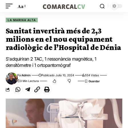
Aa
LA MARINA ALTA
Sanitat invertirà més de 2,3
milions en el nou equipament
radiològic de l’Hospital de Dénia
S'adquiriran 2 TAC, 1 ressonància magnètica, 1
densitòmetre i 1 ortopantomógraf
Por
Admin
Publicado Julio 10, 2024
554 Vistas
3 Min Lectura