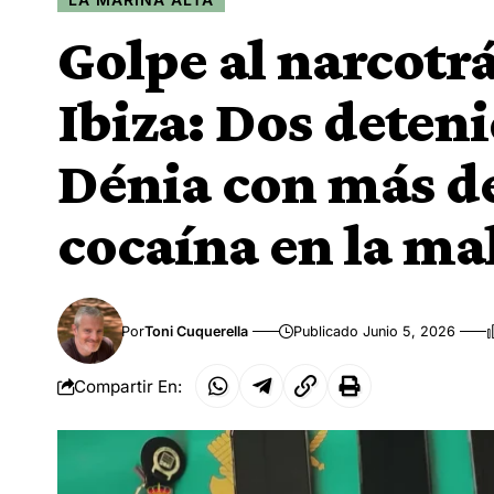
Golpe al narcotrá
Ibiza: Dos deteni
Dénia con más de
cocaína en la ma
Por
Toni Cuquerella
Publicado Junio 5, 2026
Compartir En: