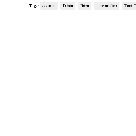
Tags:
cocaína
Dénia
Ibiza
narcotráfico
Toni C