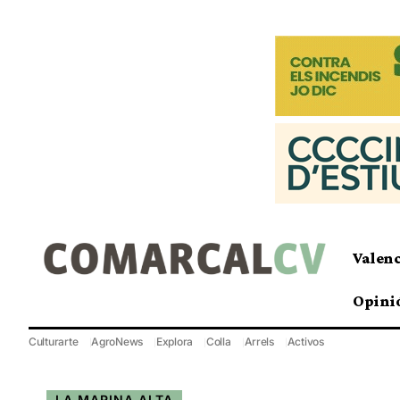
Valen
Opini
Culturarte
AgroNews
Explora
Colla
Arrels
Activos
LA MARINA ALTA