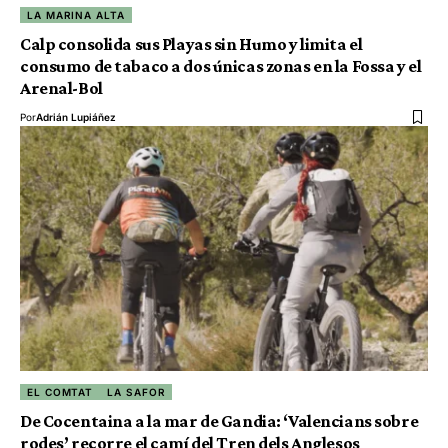
LA MARINA ALTA
Calp consolida sus Playas sin Humo y limita el
consumo de tabaco a dos únicas zonas en la Fossa y el
Arenal-Bol
Por
Adrián Lupiáñez
EL COMTAT
LA SAFOR
De Cocentaina a la mar de Gandia: ‘Valencians sobre
rodes’ recorre el camí del Tren dels Anglesos