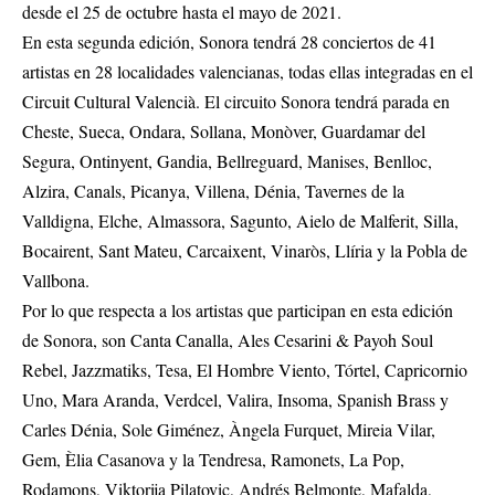
desde el 25 de octubre hasta el mayo de 2021.
En esta segunda edición, Sonora tendrá 28 conciertos de 41
artistas en 28 localidades valencianas, todas ellas integradas en el
Circuit Cultural Valencià. El circuito Sonora tendrá parada en
Cheste, Sueca, Ondara, Sollana, Monòver, Guardamar del
Segura, Ontinyent, Gandia, Bellreguard, Manises, Benlloc,
Alzira, Canals, Picanya, Villena, Dénia, Tavernes de la
Valldigna, Elche, Almassora, Sagunto, Aielo de Malferit, Silla,
Bocairent, Sant Mateu, Carcaixent, Vinaròs, Llíria y la Pobla de
Vallbona.
Por lo que respecta a los artistas que participan en esta edición
de Sonora, son Canta Canalla, Ales Cesarini & Payoh Soul
Rebel, Jazzmatiks, Tesa, El Hombre Viento, Tórtel, Capricornio
Uno, Mara Aranda, Verdcel, Valira, Insoma, Spanish Brass y
Carles Dénia, Sole Giménez, Àngela Furquet, Mireia Vilar,
Gem, Èlia Casanova y la Tendresa, Ramonets, La Pop,
Rodamons, Viktorija Pilatovic, Andrés Belmonte, Mafalda,