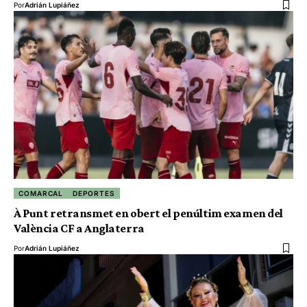
Por
Adrián Lupiáñez
COMARCAL
DEPORTES
À Punt retransmet en obert el penúltim examen del
València CF a Anglaterra
Por
Adrián Lupiáñez