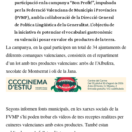
participació en la campanya “Bon Profit!”, impulsada
per la Federació Valenciana de Municipis i Províncies
(FVMP), amb la col·laboració de la Direcció General
de Política Lingüística de la Generalitat. L’objectiu de
la iniciativa és potenciar el vocabulari gastronòmic
en valencià i posar en valor els productes de la terra.
La campanya, en la qual participen un total de 34 ajuntaments de
diferents comarques valencianes, consisteix en el repartiment
d’un lot amb tres productes valencians: arròs de l’Albufera,
xocolate de Montserrat i oli de la Jana.
Segons informen fonts municipals, en les xarxes socials de la
FVMP s’hi poden trobar els vídeos de tres receptes realitzes per
cuineres valencianes amb estos productes. També estan