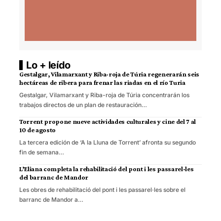
Lo + leído
Gestalgar, Vilamarxant y Riba-roja de Túria regenerarán seis
hectáreas de ribera para frenar las riadas en el río Turia
Gestalgar, Vilamarxant y Riba-roja de Túria concentrarán los
trabajos directos de un plan de restauración…
Torrent propone nueve actividades culturales y cine del 7 al
10 de agosto
La tercera edición de ‘A la Lluna de Torrent’ afronta su segundo
fin de semana…
L’Eliana completa la rehabilitació del pont i les passarel·les
del barranc de Mandor
Les obres de rehabilitació del pont i les passarel·les sobre el
barranc de Mandor a…