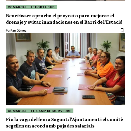
COMARCAL
L' HORTA SUD
Benetússer aprueba el proyecto para mejorar el
drenaje y evitar inundaciones en el Barri de l’Estació
Por
Pau Gómez
COMARCAL
EL CAMP DE MORVEDRE
Fi a la vaga del fem a Sagunt: l’Ajuntament i el comitè
segellen un acord amb pujades salarials