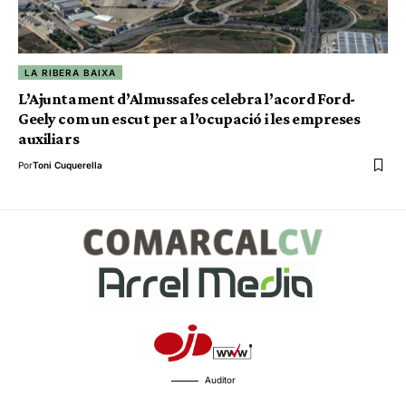
LA RIBERA BAIXA
L’Ajuntament d’Almussafes celebra l’acord Ford-
Geely com un escut per a l’ocupació i les empreses
auxiliars
Por
Toni Cuquerella
Auditor