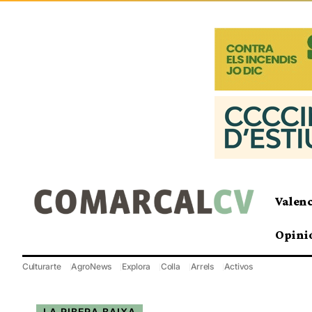
Valen
Opini
Culturarte
AgroNews
Explora
Colla
Arrels
Activos
LA RIBERA BAIXA