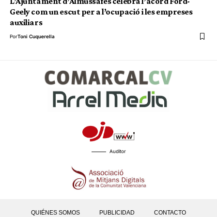
L’Ajuntament d’Almussafes celebra l’acord Ford-
Geely com un escut per a l’ocupació i les empreses
auxiliars
Por
Toni Cuquerella
Auditor
QUIÉNES SOMOS
PUBLICIDAD
CONTACTO