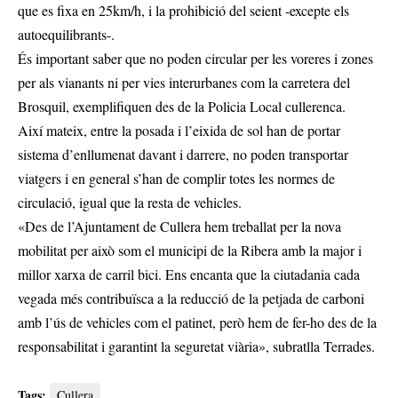
que es fixa en 25km/h, i la prohibició del seient -excepte els
autoequilibrants-.
És important saber que no poden circular per les voreres i zones
per als vianants ni per vies interurbanes com la carretera del
Brosquil, exemplifiquen des de la Policia Local cullerenca.
Així mateix, entre la posada i l’eixida de sol han de portar
sistema d’enllumenat davant i darrere, no poden transportar
viatgers i en general s’han de complir totes les normes de
circulació, igual que la resta de vehicles.
«Des de l’Ajuntament de Cullera hem treballat per la nova
mobilitat per això som el municipi de la Ribera amb la major i
millor xarxa de carril bici. Ens encanta que la ciutadania cada
vegada més contribuïsca a la reducció de la petjada de carboni
amb l’ús de vehicles com el patinet, però hem de fer-ho des de la
responsabilitat i garantint la seguretat viària», subratlla Terrades.
Tags:
Cullera