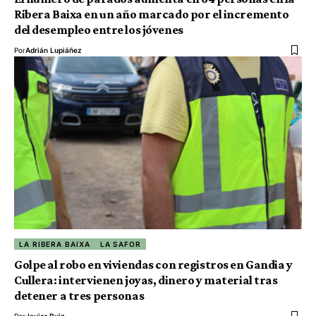
Ribera Baixa en un año marcado por el incremento
del desempleo entre los jóvenes
Por
Adrián Lupiáñez
LA RIBERA BAIXA
LA SAFOR
Golpe al robo en viviendas con registros en Gandia y
Cullera: intervienen joyas, dinero y material tras
detener a tres personas
Por
Javier Ruiz