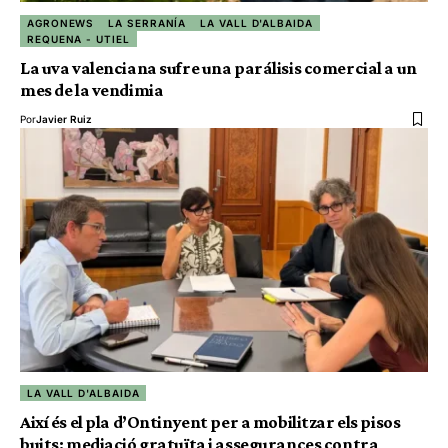
AGRONEWS
LA SERRANÍA
LA VALL D'ALBAIDA
REQUENA - UTIEL
La uva valenciana sufre una parálisis comercial a un
mes de la vendimia
Por
Javier Ruiz
LA VALL D'ALBAIDA
Així és el pla d’Ontinyent per a mobilitzar els pisos
buits: mediació gratuïta i assegurances contra