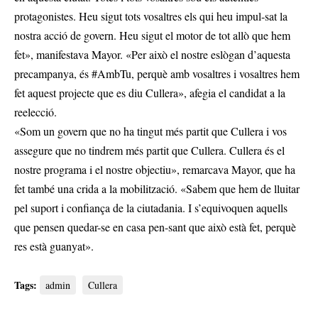
protagonistes. Heu sigut tots vosaltres els qui heu impul-sat la
nostra acció de govern. Heu sigut el motor de tot allò que hem
fet», manifestava Mayor. «Per això el nostre eslògan d’aquesta
precampanya, és #AmbTu, perquè amb vosaltres i vosaltres hem
fet aquest projecte que es diu Cullera», afegia el candidat a la
reelecció.
«Som un govern que no ha tingut més partit que Cullera i vos
assegure que no tindrem més partit que Cullera. Cullera és el
nostre programa i el nostre objectiu», remarcava Mayor, que ha
fet també una crida a la mobilització. «Sabem que hem de lluitar
pel suport i confiança de la ciutadania. I s’equivoquen aquells
que pensen quedar-se en casa pen-sant que això està fet, perquè
res està guanyat».
Tags:
admin
Cullera