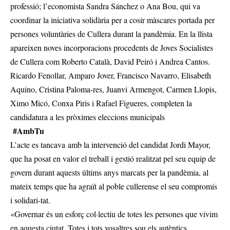
professió; l’economista Sandra Sánchez o Ana Bou, qui va
coordinar la iniciativa solidària per a cosir màscares portada per
persones voluntàries de Cullera durant la pandèmia. En la llista
apareixen noves incorporacions procedents de Joves Socialistes
de Cullera com Roberto Català, David Peiró i Andrea Cantos.
Ricardo Fenollar, Amparo Jover, Francisco Navarro, Elisabeth
Aquino, Cristina Paloma-res, Juanvi Armengot, Carmen Llopis,
Ximo Micó, Conxa Piris i Rafael Figueres, completen la
candidatura a les pròximes eleccions municipals
#AmbTu
L’acte es tancava amb la intervenció del candidat Jordi Mayor,
que ha posat en valor el treball i gestió realitzat pel seu equip de
govern durant aquests últims anys marcats per la pandèmia, al
mateix temps que ha agraït al poble cullerense el seu compromís
i solidari-tat.
«Governar és un esforç col·lectiu de totes les persones que vivim
en aquesta ciutat. Totes i tots vosaltres sou els autèntics