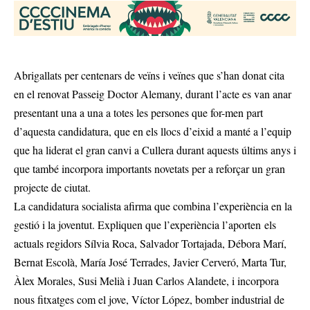
Abrigallats per centenars de veïns i veïnes que s’han donat cita
en el renovat Passeig Doctor Alemany, durant l’acte es van anar
presentant una a una a totes les persones que for-men part
d’aquesta candidatura, que en els llocs d’eixid a manté a l’equip
que ha liderat el gran canvi a Cullera durant aquests últims anys i
que també incorpora importants novetats per a reforçar un gran
projecte de ciutat.
La candidatura socialista afirma que combina l’experiència en la
gestió i la joventut. Expliquen que l’experiència l’aporten els
actuals regidors Sílvia Roca, Salvador Tortajada, Débora Marí,
Bernat Escolà, María José Terrades, Javier Cerveró, Marta Tur,
Àlex Morales, Susi Melià i Juan Carlos Alandete, i incorpora
nous fitxatges com el jove, Víctor López, bomber industrial de