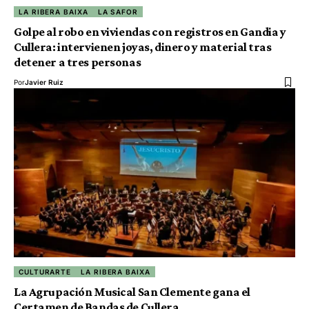
LA RIBERA BAIXA
LA SAFOR
Golpe al robo en viviendas con registros en Gandia y
Cullera: intervienen joyas, dinero y material tras
detener a tres personas
Por
Javier Ruiz
CULTURARTE
LA RIBERA BAIXA
La Agrupación Musical San Clemente gana el
Certamen de Bandas de Cullera