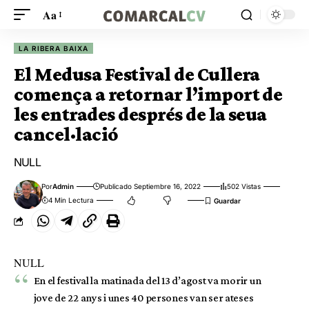
Aa
LA RIBERA BAIXA
El Medusa Festival de Cullera
comença a retornar l’import de
les entrades després de la seua
cancel·lació
NULL
Por
Admin
Publicado Septiembre 16, 2022
502 Vistas
4 Min Lectura
NULL
En el festival la matinada del 13 d’agost va morir un
jove de 22 anys i unes 40 persones van ser ateses