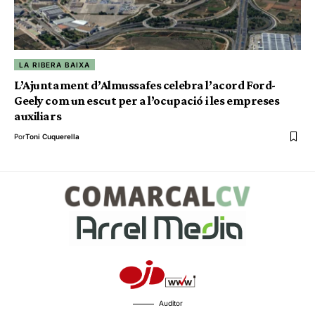
LA RIBERA BAIXA
L’Ajuntament d’Almussafes celebra l’acord Ford-
Geely com un escut per a l’ocupació i les empreses
auxiliars
Por
Toni Cuquerella
Auditor