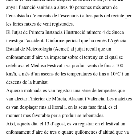
anys i l’atenció sanitària a altres 40 persones més arran de
l’ensulsiada d’elements de l’escenaris i altres parts del recinte per
les fortes ratxes de vent registrades.
El Jutjat de Primera Instància i Instrucció número 4 de Sueca
investiga l’accident. L’informe pericial que ha remés l’Agència
Estatal de Meteorologia (Aemet) al jutjat recull que un
enfonsament d’aire va impactar sobre el terreny en el qual se
celebrava el Medusa Festival i va produir vents de fins a 100
km/h, a més d’un ascens de les temperatures de fins a 10°C i un
descens de la humitat.
Aqueixa matinada es van registrar una sèrie de tempestes que
van afectar l’interior de Múrcia, Alacant i València. Les mateixes
es van desplaçar fins al litoral i, en la seua fase final, és el
moment més favorable per a produir-se rebentades.
Així, aqueix dia, el 13 d’agost, es va registrar en el festival un
enfonsament d’aire de tres o quatre quilòmetres d’altitud que va