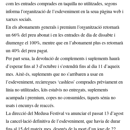
com les entrades comprades en taquilla no utilitzades, segons
informa l’organització de l’esdeveniment en la seua pàgina web i
xarxes socials.
En els abonaments generals i premium l’organització retornarà
un 66% del preu abonat i en les entrades de dia de dissabte i
diumenge el 100%, mentre que en l’abonament plus es retornarà
un 40% del preu pagat.
Per part seua, la devolució de complements i suplements haurà
d’esperar fins al 3 d’octubre i s’estendrà fins al dia 11 d’aqueix
mes. Això és, suplements que no s’arribaren a usar en
l’esdeveniment, recàrregues ‘cashless’ comprades prèviament en
línia no utilitzades, kits estalvis no entregats, suplements
acampada i premium, copes no consumides, tiquets sénia no
usats i encunys de reaccés.
La direcció del Medusa Festival va anunciar el passat 13 d’agost
la cancel·lació definitiva de l’esdeveniment, que havia de durar
fins al 15 del mateix mes, després de la mort d’un jove de 22