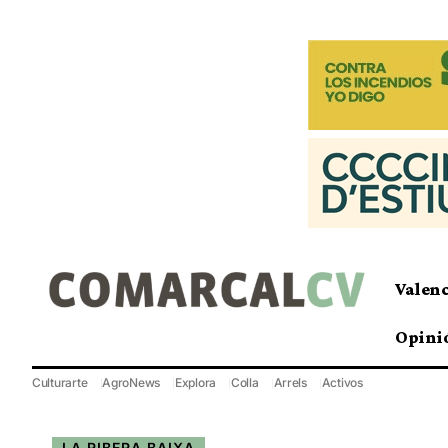
Valen
Opini
Culturarte
AgroNews
Explora
Colla
Arrels
Activos
LA RIBERA BAIXA