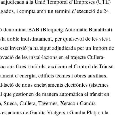
ut adjudicada a la Unió Temporal d’Empreses (UTE)
agados, i compta amb un termini d’execució de 24
stió denominat BAB (Bloqueig Automàtic Banalitzat)
via doble indistintament, per qualsevol de les vies i
esta inversió ja ha sigut adjudicada per un import de
ació de les instal·lacions en el trajecte Cullera-
acions fixes i mòbils, així com el Control de Trànsit
ment d’energia, edificis tècnics i obres auxiliars.
tal·lació de nous enclavaments electrònics (sistemes
l que gestionen de manera automàtica el trànsit en
ana, Sueca, Cullera, Tavernes, Xeraco i Gandia
 estacions de Gandia Viatgers i Gandia Platja; i la