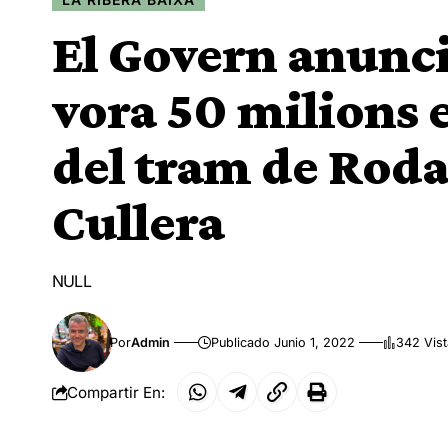
El Govern anunci
vora 50 milions 
del tram de Rodal
Cullera
NULL
Por
Admin
Publicado Junio 1, 2022
342 Vis
Compartir En: