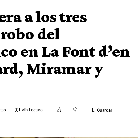
ra a los tres
 robo del
co en La Font d’en
ard, Miramar y
tas
1 Min Lectura