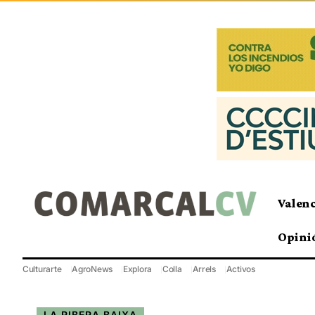
Valen
Opini
Culturarte
AgroNews
Explora
Colla
Arrels
Activos
LA RIBERA BAIXA