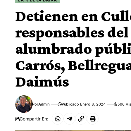
Detienen en Culle
responsables del
alumbrado públi
Carrós, Bellregu
Daimús
Por
Admin
Publicado Enero 8, 2024
596 Vis
Compartir En: