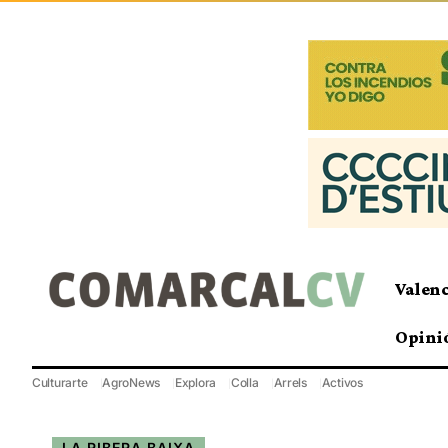
Valen
Opini
Culturarte
AgroNews
Explora
Colla
Arrels
Activos
LA RIBERA BAIXA