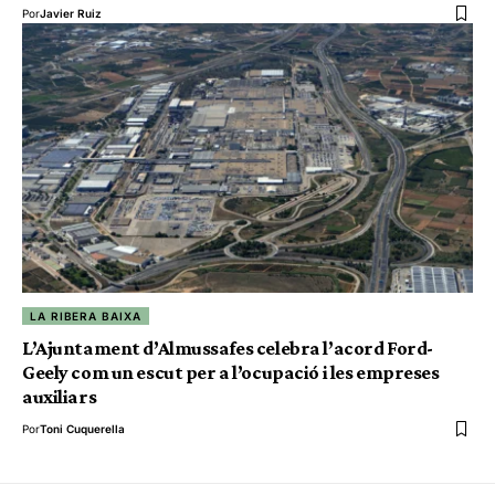
Por
Javier Ruiz
LA RIBERA BAIXA
L’Ajuntament d’Almussafes celebra l’acord Ford-
Geely com un escut per a l’ocupació i les empreses
auxiliars
Por
Toni Cuquerella