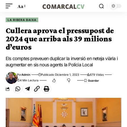
Aa
LA RIBERA BAIXA
Cullera aprova el pressupost de
2024 que arriba als 39 milions
d’euros
Els comptes preveuen duplicar la inversió en neteja viària i
augmentar en sis nous agents la Policia Local
Por
Admin
Publicado Diciembre 1, 2023
679 Vistas
4 Min Lectura