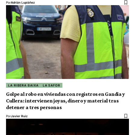
Por
Adrián Lupiáñez
LA RIBERA BAIXA
LA SAFOR
Golpe al robo en viviendas con registros en Gandia y
Cullera: intervienen joyas, dinero y material tras
detener a tres personas
Por
Javier Ruiz