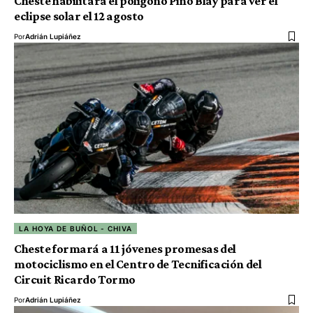
Cheste habilitará el polígono Pino Blay para ver el
eclipse solar el 12 agosto
Por
Adrián Lupiáñez
LA HOYA DE BUÑOL - CHIVA
Cheste formará a 11 jóvenes promesas del
motociclismo en el Centro de Tecnificación del
Circuit Ricardo Tormo
Por
Adrián Lupiáñez