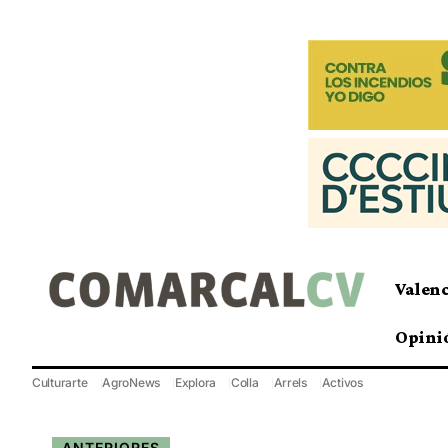
Valen
Opini
Culturarte
AgroNews
Explora
Colla
Arrels
Activos
ANTERIORES