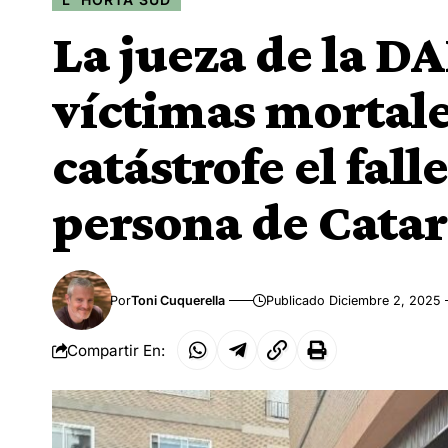
La jueza de la DA
víctimas mortales
catástrofe el fal
persona de Catar
Por
Toni Cuquerella
Publicado Diciembre 2, 2025
Compartir En: