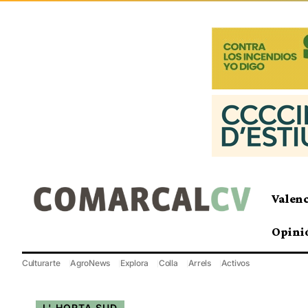
Valen
Opini
Culturarte
AgroNews
Explora
Colla
Arrels
Activos
L' HORTA SUD