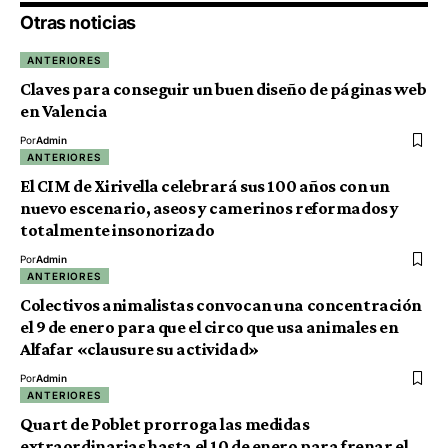
Otras noticias
ANTERIORES
Claves para conseguir un buen diseño de páginas web
en Valencia
Por
Admin
ANTERIORES
El CIM de Xirivella celebrará sus 100 años con un
nuevo escenario, aseos y camerinos reformados y
totalmente insonorizado
Por
Admin
ANTERIORES
Colectivos animalistas convocan una concentración
el 9 de enero para que el circo que usa animales en
Alfafar «clausure su actividad»
Por
Admin
ANTERIORES
Quart de Poblet prorroga las medidas
extraordinarias hasta el 10 de enero para frenar el