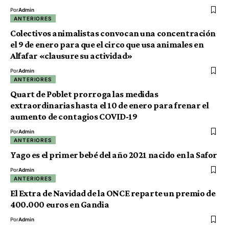
Por
Admin
ANTERIORES
Colectivos animalistas convocan una concentración
el 9 de enero para que el circo que usa animales en
Alfafar «clausure su actividad»
Por
Admin
ANTERIORES
Quart de Poblet prorroga las medidas
extraordinarias hasta el 10 de enero para frenar el
aumento de contagios COVID-19
Por
Admin
ANTERIORES
Yago es el primer bebé del año 2021 nacido en la Safor
Por
Admin
ANTERIORES
El Extra de Navidad de la ONCE reparte un premio de
400.000 euros en Gandia
Por
Admin