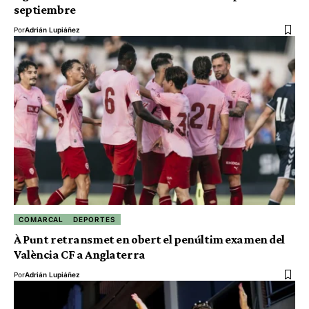
septiembre
Por
Adrián Lupiáñez
COMARCAL
DEPORTES
À Punt retransmet en obert el penúltim examen del
València CF a Anglaterra
Por
Adrián Lupiáñez