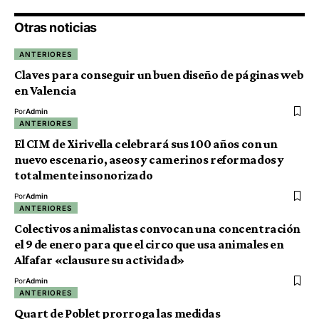
Otras noticias
ANTERIORES
Claves para conseguir un buen diseño de páginas web
en Valencia
Por
Admin
ANTERIORES
El CIM de Xirivella celebrará sus 100 años con un
nuevo escenario, aseos y camerinos reformados y
totalmente insonorizado
Por
Admin
ANTERIORES
Colectivos animalistas convocan una concentración
el 9 de enero para que el circo que usa animales en
Alfafar «clausure su actividad»
Por
Admin
ANTERIORES
Quart de Poblet prorroga las medidas