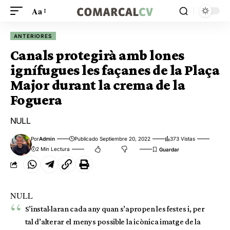
Aa
ANTERIORES
Canals protegirà amb lones
ignífugues les façanes de la Plaça
Major durant la crema de la
Foguera
NULL
Por
Admin
Publicado Septiembre 20, 2022
373 Vistas
2 Min Lectura
NULL
S’instal·laran cada any quan s’apropen les festes i, per
tal d’alterar el menys possible la icònica imatge de la