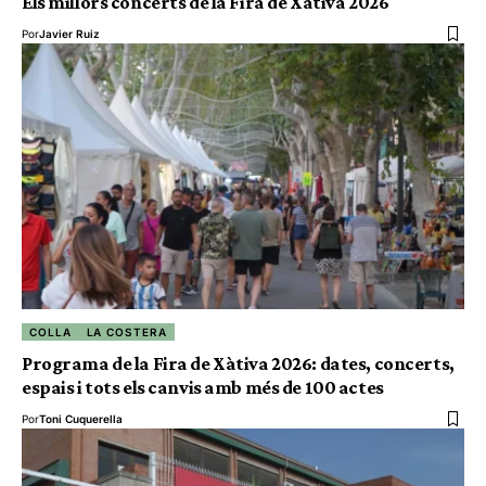
Els millors concerts de la Fira de Xàtiva 2026
Por
Javier Ruiz
COLLA
LA COSTERA
Programa de la Fira de Xàtiva 2026: dates, concerts,
espais i tots els canvis amb més de 100 actes
Por
Toni Cuquerella