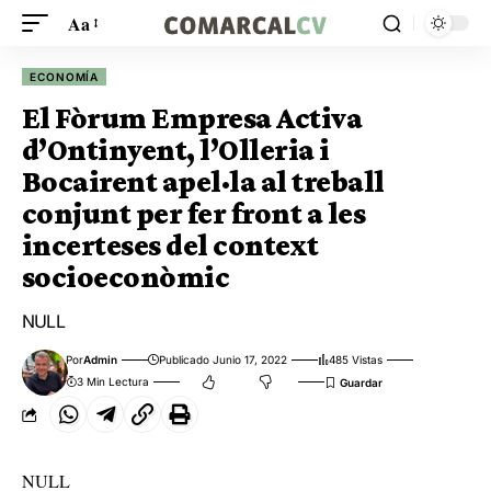
Aa
ECONOMÍA
El Fòrum Empresa Activa
d’Ontinyent, l’Olleria i
Bocairent apel·la al treball
conjunt per fer front a les
incerteses del context
socioeconòmic
NULL
Por
Admin
Publicado Junio 17, 2022
485 Vistas
3 Min Lectura
NULL