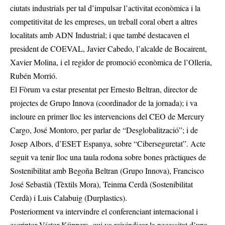
ciutats industrials per tal d’impulsar l’activitat econòmica i la
competitivitat de les empreses, un treball coral obert a altres
localitats amb ADN Industrial; i que també destacaven el
president de COEVAL, Javier Cabedo, l’alcalde de Bocairent,
Xavier Molina, i el regidor de promoció econòmica de l’Olleria,
Rubén Morrió.
El Fòrum va estar presentat per Ernesto Beltran, director de
projectes de Grupo Innova (coordinador de la jornada); i va
incloure en primer lloc les intervencions del CEO de Mercury
Cargo, José Montoro, per parlar de “Desglobalització”; i de
Josep Albors, d’ESET Espanya, sobre “Ciberseguretat”. Acte
seguit va tenir lloc una taula rodona sobre bones pràctiques de
Sostenibilitat amb Begoña Beltran (Grupo Innova), Francisco
José Sebastià (Tèxtils Mora), Teinma Cerdà (Sostenibilitat
Cerdà) i Luis Calabuig (Durplastics).
Posteriorment va intervindre el conferenciant internacional i
escriptor Víctor Küppers, qui va reivindicar la necessitat d’una