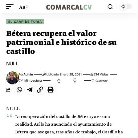
Aa
EL CAMP DE TÚRIA
Bétera recupera el valor
patrimonial e histórico de su
castillo
NULL
Por
Admin
Publicado Enero 28, 2021
534 Vistas
4 Min Lectura
NULL
La recuperación del castillo de Bétera ya es una
realidad. Así lo ha anunciado el ayuntamiento de
Bétera que asegura, tras años de trabajo, el Castillo ha