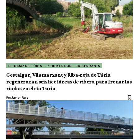
EL CAMP DE TÚRIA
L' HORTA SUD
LA SERRANÍA
Gestalgar, Vilamarxant y Riba-roja de Túria
regenerarán seis hectáreas de ribera para frenar las
riadas en el río Turia
Por
Javier Ruiz