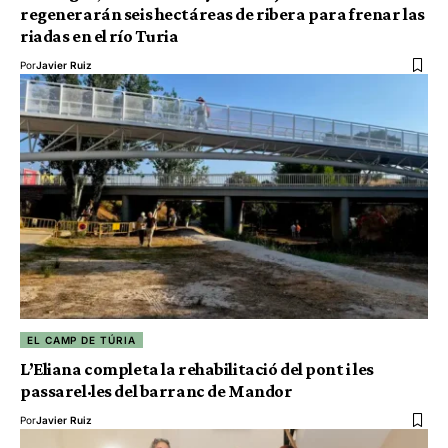
regenerarán seis hectáreas de ribera para frenar las
riadas en el río Turia
Por
Javier Ruiz
EL CAMP DE TÚRIA
L’Eliana completa la rehabilitació del pont i les
passarel·les del barranc de Mandor
Por
Javier Ruiz