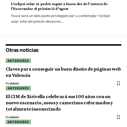
L’eclipsi solar es podrà seguir a Faura des de l’entorn de
l’Escorxador el pròxim 12 d’agost
Faura serà un dels punts privilegiats per a contemplar l'eclipsi
solar total del pròxim dimecres…
Otras noticias
ANTERIORES
Claves para conseguir un buen diseño de páginas web
en Valencia
Por
Admin
ANTERIORES
El CIM de Xirivella celebrará sus 100 años con un
nuevo escenario, aseos y camerinos reformados y
totalmente insonorizado
Por
Admin
ANTERIORES