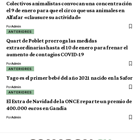
Colectivos animalistas convocan una concentración
el 9 de enero para que el circo que usa animales en
Alfafar «clausure su actividad»
Por
Admin
ANTERIORES
Quart de Poblet prorroga las medidas
extraordinarias hasta el 10 de enero para frenar el
aumento de contagios COVID-19
Por
Admin
ANTERIORES
Yago es el primer bebé del año 2021 nacido en la Safor
Por
Admin
ANTERIORES
El Extra de Navidad de la ONCE reparte un premio de
400.000 euros en Gandia
Por
Admin