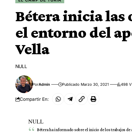
Bétera inicia las
el entorno del a
Vella
NULL
Por
Admin
Publicado Marzo 30, 2021
498 V
Compartir En:
NULL
Bétera ha informado sobre el inicio de los trabajos 