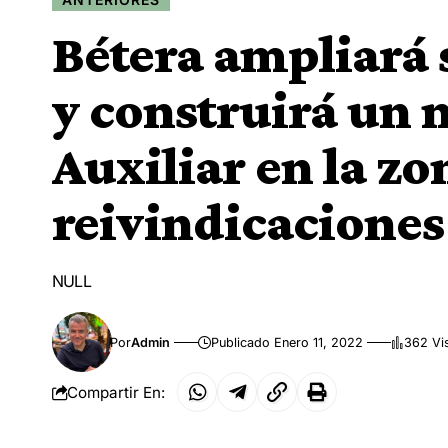
Bétera ampliará 
y construirá un 
Auxiliar en la zo
reivindicacione
NULL
Por
Admin
Publicado Enero 11, 2022
362 Vi
Compartir En: