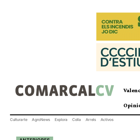
Valen
Opini
Culturarte
AgroNews
Explora
Colla
Arrels
Activos
ANTERIORES