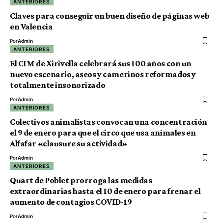
ANTERIORES
Claves para conseguir un buen diseño de páginas web
en Valencia
Por
Admin
ANTERIORES
El CIM de Xirivella celebrará sus 100 años con un
nuevo escenario, aseos y camerinos reformados y
totalmente insonorizado
Por
Admin
ANTERIORES
Colectivos animalistas convocan una concentración
el 9 de enero para que el circo que usa animales en
Alfafar «clausure su actividad»
Por
Admin
ANTERIORES
Quart de Poblet prorroga las medidas
extraordinarias hasta el 10 de enero para frenar el
aumento de contagios COVID-19
Por
Admin