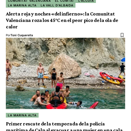
COMUNITAT VALENCIANA
EL COMTAT
L'ALCOIÀ
LA MARINA ALTA
LA VALL D'ALBAIDA
Alerta roja y noches «del infierno»: la Comunitat
Valenciana roza los 45°C en el peor pico de la ola de
calor
Por
Toni Cuquerella
LA MARINA ALTA
Primer rescate de la temporada de la policía
marítima de Calp al evacuar a una mujer en una cala