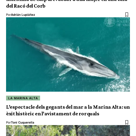
del Racó del Corb
Por
Adrián Lupiáñez
LA MARINA ALTA
L’espectacle dels gegants del mar a la Marina Alta: un
èxit històric en l’avistament de rorquals
Por
Toni Cuquerella