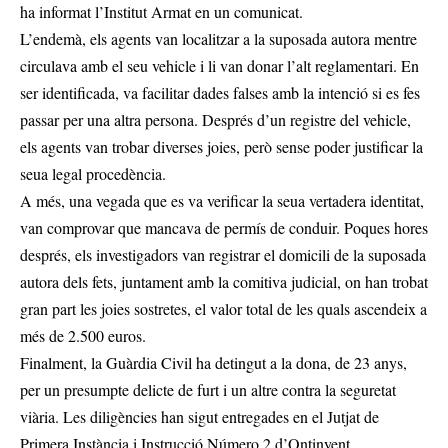
ha informat l’Institut Armat en un comunicat.
L’endemà, els agents van localitzar a la suposada autora mentre
circulava amb el seu vehicle i li van donar l’alt reglamentari. En
ser identificada, va facilitar dades falses amb la intenció si es fes
passar per una altra persona. Després d’un registre del vehicle,
els agents van trobar diverses joies, però sense poder justificar la
seua legal procedència.
A més, una vegada que es va verificar la seua vertadera identitat,
van comprovar que mancava de permís de conduir. Poques hores
després, els investigadors van registrar el domicili de la suposada
autora dels fets, juntament amb la comitiva judicial, on han trobat
gran part les joies sostretes, el valor total de les quals ascendeix a
més de 2.500 euros.
Finalment, la Guàrdia Civil ha detingut a la dona, de 23 anys,
per un presumpte delicte de furt i un altre contra la seguretat
viària. Les diligències han sigut entregades en el Jutjat de
Primera Instància i Instrucció Número 2 d’Ontinyent.