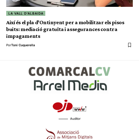
LA VALL D'ALBAIDA
Així és el pla d’Ontinyent per a mobilitzar els pisos
buits: mediació gratuïta i assegurances contra
impagaments
Por
Toni Cuquerella
Auditor