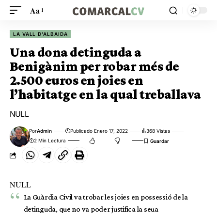
Aa
LA VALL D'ALBAIDA
Una dona detinguda a
Benigànim per robar més de
2.500 euros en joies en
l’habitatge en la qual treballava
NULL
Por
Admin
Publicado Enero 17, 2022
368 Vistas
2 Min Lectura
NULL
La Guàrdia Civil va trobar les joies en possessió de la
detinguda, que no va poder justifica la seua