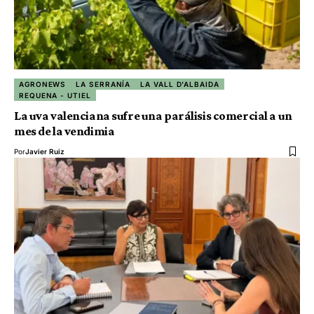
AGRONEWS
LA SERRANÍA
LA VALL D'ALBAIDA
REQUENA - UTIEL
La uva valenciana sufre una parálisis comercial a un
mes de la vendimia
Por
Javier Ruiz