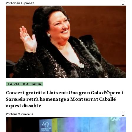
Por
Adrián Lupiáñez
LA VALL D'ALBAIDA
Concert gratuït a Llutxent: Una gran Gala d’Òpera i
Sarsuela retrà homenatge a Montserrat Caballé
aquest dissabte
Por
Toni Cuquerella