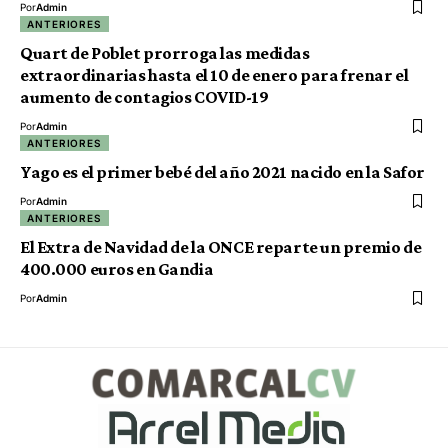
Por
Admin
ANTERIORES
Quart de Poblet prorroga las medidas
extraordinarias hasta el 10 de enero para frenar el
aumento de contagios COVID-19
Por
Admin
ANTERIORES
Yago es el primer bebé del año 2021 nacido en la Safor
Por
Admin
ANTERIORES
El Extra de Navidad de la ONCE reparte un premio de
400.000 euros en Gandia
Por
Admin