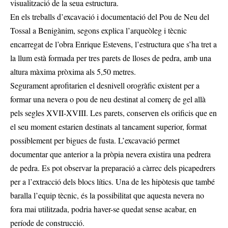
visualització de la seua estructura.
En els treballs d’excavació i documentació del Pou de Neu del
Tossal a Benigànim, segons explica l’arqueòleg i tècnic
encarregat de l’obra Enrique Estevens, l’estructura que s’ha tret a
la llum està formada per tres parets de lloses de pedra, amb una
altura màxima pròxima als 5,50 metres.
Segurament aprofitarien el desnivell orogràfic existent per a
formar una nevera o pou de neu destinat al comerç de gel allà
pels segles XVII-XVIII. Les parets, conserven els orificis que en
el seu moment estarien destinats al tancament superior, format
possiblement per bigues de fusta. L’excavació permet
documentar que anterior a la pròpia nevera existira una pedrera
de pedra. Es pot observar la preparació a càrrec dels picapedrers
per a l’extracció dels blocs lítics. Una de les hipòtesis que també
baralla l’equip tècnic, és la possibilitat que aquesta nevera no
fora mai utilitzada, podria haver-se quedat sense acabar, en
període de construcció.