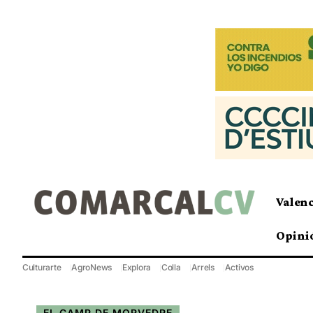
Valen
Opini
Culturarte
AgroNews
Explora
Colla
Arrels
Activos
EL CAMP DE MORVEDRE