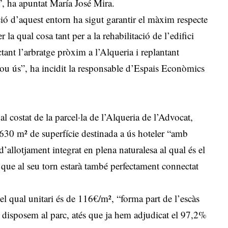
a”, ha apuntat María José Mira.
ció d’aquest entorn ha sigut garantir el màxim respecte
r la qual cosa tant per a la rehabilitació de l’edifici
ctant l’arbratge pròxim a l’Alqueria i replantant
nou ús”, ha incidit la responsable d’Espais Econòmics
 costat de la parcel·la de l’Alqueria de l’Advocat,
.630 m² de superfície destinada a ús hoteler “amb
allotjament integrat en plena naturalesa al qual és el
, que al seu torn estarà també perfectament connectat
del qual unitari és de 116€/m², “forma part de l’escàs
 disposem al parc, atés que ja hem adjudicat el 97,2%