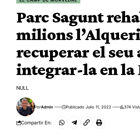
Parc Sagunt rehab
milions l’Alqueri
recuperar el seu 
integrar-la en la
NULL
Por
Admin
Publicado Julio 11, 2022
374 Vist
Compartir En: