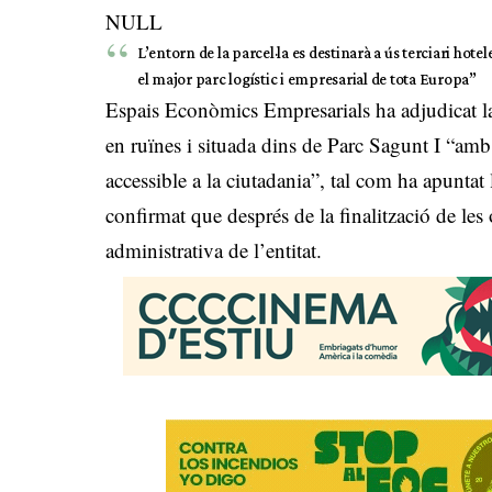
NULL
L’entorn de la parcel·la es destinarà a ús terciari hote
el major parc logístic i empresarial de tota Europa”
Espais Econòmics Empresarials ha adjudicat la 
en ruïnes i situada dins de Parc Sagunt I “amb l
accessible a la ciutadania”, tal com ha apuntat
confirmat que després de la finalització de les 
administrativa de l’entitat.