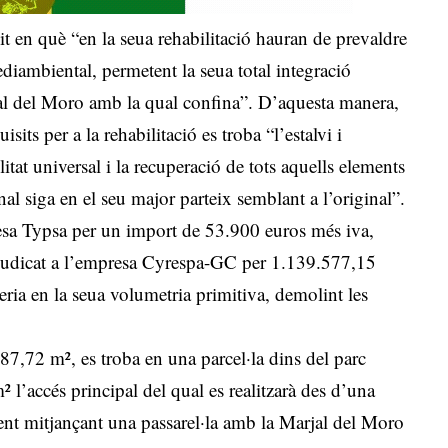
t en què “en la seua rehabilitació hauran de prevaldre
ediambiental, permetent la seua total integració
jal del Moro amb la qual confina”. D’aquesta manera,
its per a la rehabilitació es troba “l’estalvi i
litat universal i la recuperació de tots aquells elements
nal siga en el seu major parteix semblant a l’original”.
resa Typsa per un import de 53.900 euros més iva,
adjudicat a l’empresa Cyrespa-GC per 1.139.577,15
eria en la seua volumetria primitiva, demolint les
87,72 m², es troba en una parcel·la dins del parc
² l’accés principal del qual es realitzarà des d’una
nt mitjançant una passarel·la amb la Marjal del Moro