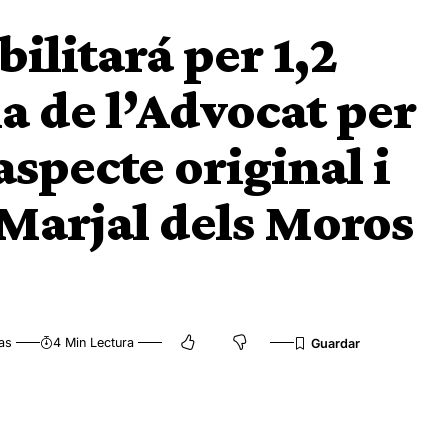
ilitará per 1,2
a de l’Advocat per
aspecte original i
 Marjal dels Moros
as
4 Min Lectura