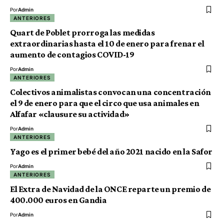
Por
Admin
ANTERIORES
Quart de Poblet prorroga las medidas
extraordinarias hasta el 10 de enero para frenar el
aumento de contagios COVID-19
Por
Admin
ANTERIORES
Colectivos animalistas convocan una concentración
el 9 de enero para que el circo que usa animales en
Alfafar «clausure su actividad»
Por
Admin
ANTERIORES
Yago es el primer bebé del año 2021 nacido en la Safor
Por
Admin
ANTERIORES
El Extra de Navidad de la ONCE reparte un premio de
400.000 euros en Gandia
Por
Admin