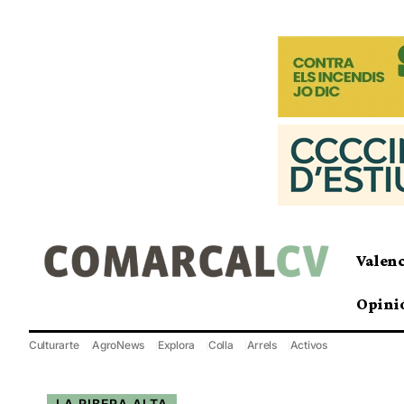
Valen
Opini
Culturarte
AgroNews
Explora
Colla
Arrels
Activos
LA RIBERA ALTA