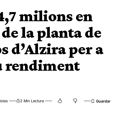
4,7 milions en
de la planta de
s d’Alzira per a
u rendiment
istas
2 Min Lectura