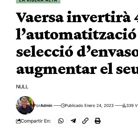
Vaersa invertirà 
l’automatització 
selecció d’envaso
augmentar el se
NULL
Por
Admin
Publicado Enero 24, 2023
339 V
Compartir En: