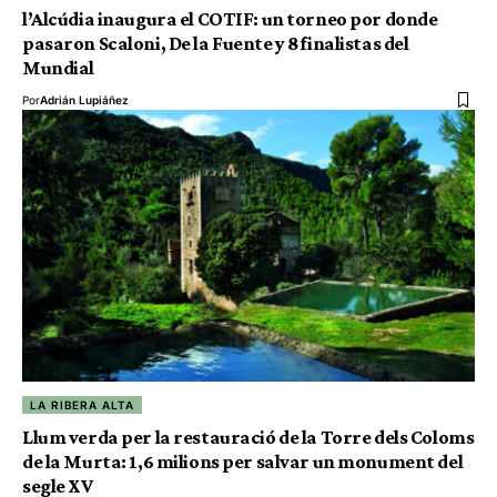
l’Alcúdia inaugura el COTIF: un torneo por donde
pasaron Scaloni, De la Fuente y 8 finalistas del
Mundial
Por
Adrián Lupiáñez
LA RIBERA ALTA
Llum verda per la restauració de la Torre dels Coloms
de la Murta: 1,6 milions per salvar un monument del
segle XV