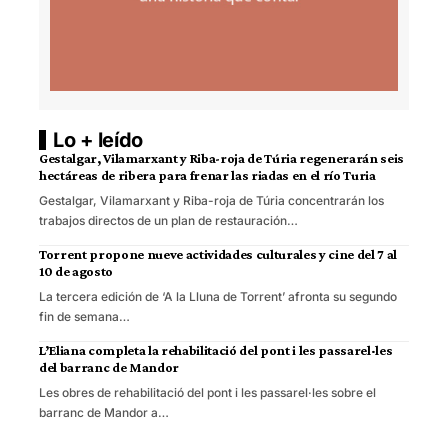
Lo + leído
Gestalgar, Vilamarxant y Riba-roja de Túria regenerarán seis
hectáreas de ribera para frenar las riadas en el río Turia
Gestalgar, Vilamarxant y Riba-roja de Túria concentrarán los
trabajos directos de un plan de restauración…
Torrent propone nueve actividades culturales y cine del 7 al
10 de agosto
La tercera edición de ‘A la Lluna de Torrent’ afronta su segundo
fin de semana…
L’Eliana completa la rehabilitació del pont i les passarel·les
del barranc de Mandor
Les obres de rehabilitació del pont i les passarel·les sobre el
barranc de Mandor a…