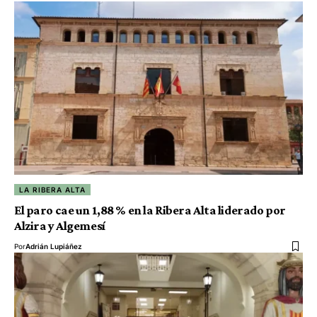
LA RIBERA ALTA
El paro cae un 1,88 % en la Ribera Alta liderado por
Alzira y Algemesí
Por
Adrián Lupiáñez