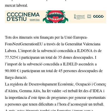
mercat laboral.
Tots dos itineraris són finançats per la Unió Europea-
FonsNextGenerationEU a través de la Generalitat Valenciana
Labora. L’import de la subvenció concedida a ILDONA és de
77.525 € i participaran un total de 35 dones desocupades. I
l’import de la subvenció concedida a ILDELD ascendeix a
90.000 € i participaran un total de 45 persones desocupades de
llarga duració.
La regidora de Desenvolupament Econòmic, Ocupació i Comerç
d’Alzira, Gemma Alós, ha fet valdre «el treball fet des d’IDEA i
la importància d’este tipus de programes per generar oportunitats
a persones que tenen dificultats a l’hora d’aconseguir un treball.
A més, estos itineraris també són formatius i tenen com a