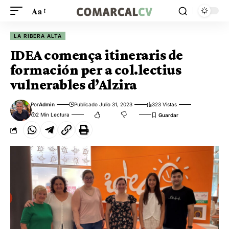
Aa
LA RIBERA ALTA
IDEA comença itineraris de
formación per a col.lectius
vulnerables d’Alzira
Por
Admin
Publicado Julio 31, 2023
323 Vistas
2 Min Lectura