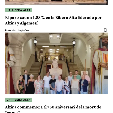
LA RIBERA ALTA
El paro cae un 1,88 % en la Ribera Alta liderado por
Alzira y Algemesí
Por
Adrián Lupiáñez
LA RIBERA ALTA
Alzira commemora el 750 aniversari de la mort de
Jaume I