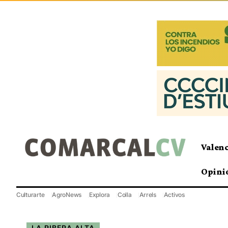
Valen
Opini
Culturarte
AgroNews
Explora
Colla
Arrels
Activos
LA RIBERA ALTA