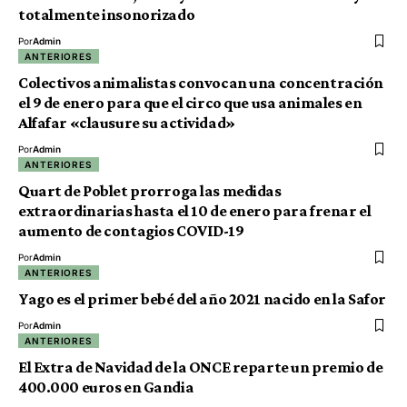
totalmente insonorizado
Por
Admin
ANTERIORES
Colectivos animalistas convocan una concentración
el 9 de enero para que el circo que usa animales en
Alfafar «clausure su actividad»
Por
Admin
ANTERIORES
Quart de Poblet prorroga las medidas
extraordinarias hasta el 10 de enero para frenar el
aumento de contagios COVID-19
Por
Admin
ANTERIORES
Yago es el primer bebé del año 2021 nacido en la Safor
Por
Admin
ANTERIORES
El Extra de Navidad de la ONCE reparte un premio de
400.000 euros en Gandia