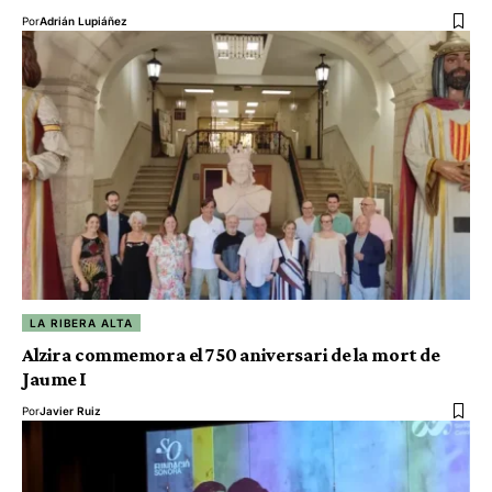
Por
Adrián Lupiáñez
LA RIBERA ALTA
Alzira commemora el 750 aniversari de la mort de
Jaume I
Por
Javier Ruiz