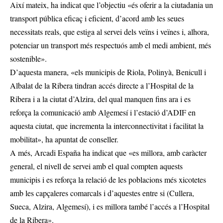
Així mateix, ha indicat que l’objectiu «és oferir a la ciutadania un
transport pública eficaç i eficient, d’acord amb les seues
necessitats reals, que estiga al servei dels veïns i veïnes i, alhora,
potenciar un transport més respectuós amb el medi ambient, més
sostenible».
D’aquesta manera, «els municipis de Riola, Polinyà, Benicull i
Albalat de la Ribera tindran accés directe a l’Hospital de la
Ribera i a la ciutat d’Alzira, del qual manquen fins ara i es
reforça la comunicació amb Algemesí i l’estació d’ADIF en
aquesta ciutat, que incrementa la interconnectivitat i facilitat la
mobilitat», ha apuntat de conseller.
A més, Arcadi España ha indicat que «es millora, amb caràcter
general, el nivell de servei amb el qual compten aquests
municipis i es reforça la relació de les poblacions més xicotetes
amb les capçaleres comarcals i d’aquestes entre si (Cullera,
Sueca, Alzira, Algemesí), i es millora també l’accés a l’Hospital
de la Ribera».