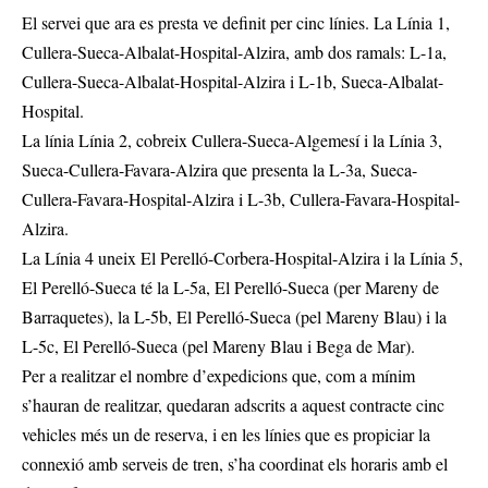
El servei que ara es presta ve definit per cinc línies. La Línia 1,
Cullera-Sueca-Albalat-Hospital-Alzira, amb dos ramals: L-1a,
Cullera-Sueca-Albalat-Hospital-Alzira i L-1b, Sueca-Albalat-
Hospital.
La línia Línia 2, cobreix Cullera-Sueca-Algemesí i la Línia 3,
Sueca-Cullera-Favara-Alzira que presenta la L-3a, Sueca-
Cullera-Favara-Hospital-Alzira i L-3b, Cullera-Favara-Hospital-
Alzira.
La Línia 4 uneix El Perelló-Corbera-Hospital-Alzira i la Línia 5,
El Perelló-Sueca té la L-5a, El Perelló-Sueca (per Mareny de
Barraquetes), la L-5b, El Perelló-Sueca (pel Mareny Blau) i la
L-5c, El Perelló-Sueca (pel Mareny Blau i Bega de Mar).
Per a realitzar el nombre d’expedicions que, com a mínim
s’hauran de realitzar, quedaran adscrits a aquest contracte cinc
vehicles més un de reserva, i en les línies que es propiciar la
connexió amb serveis de tren, s’ha coordinat els horaris amb el