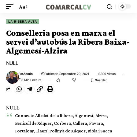
Aa
LA RIBERA ALTA
Conselleria posa en marxa el
servei d’autobús la Ribera Baixa-
Algemesí-Alzira
NULL
Por
Admin
Publicado Septiembre 20, 2021
399 Vistas
3 Min Lectura
NULL
Connecta Albalat de la Ribera, Algemesí, Alzira,
Benicull de Xúquer, Corbera, Cullera, Favara,
Fortaleny, Llaurí, Polinyà de Xúquer, Riola i Sueca