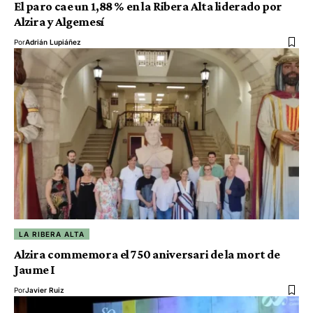
El paro cae un 1,88 % en la Ribera Alta liderado por
Alzira y Algemesí
Por
Adrián Lupiáñez
LA RIBERA ALTA
Alzira commemora el 750 aniversari de la mort de
Jaume I
Por
Javier Ruiz