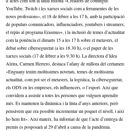
d’actes com són la taula redona «Creadors de contingut:
YouTube, Twitch i les xarxes socials com a ferramentes de les
noves professions», el 18 de febrer a les 17 h, amb la participació
de populars comunicadors, influenciadors, youtubers i streamers;
el repàs al programa Erasmus+, i la inclusió de temes d’actualitat
com la ponència el dimarts 15 a les 17 h sobre el metavers, el
debat sobre ciberseguretat (a les 18.30 h), o el paper de les
xarxes socials (17 de febrer a les 9.30 h). La directora d’Idea
Alzira, Carmen Herrero, destaca l’afany de millora del certamen:
«Enguany tenim moltíssimes novetats, temes de moltíssima
actualitat, com pot ser el metavers, la logística, la ciberseguretat,
els ODS en les empreses, els influencers, o l’esport. Així que
convidem a assistir a totes les persones que vulguen aprendre
més. Es mantenen la dinàmica i la línia d’anys anteriors, però
pensàvem que era possible incrementar un poquet el nivell, i així
ho hem fet». Així mateix, ha informat de que l’acte d’entrega de
premis es posposarà al 29 d’abril a causa de la pandèmia.