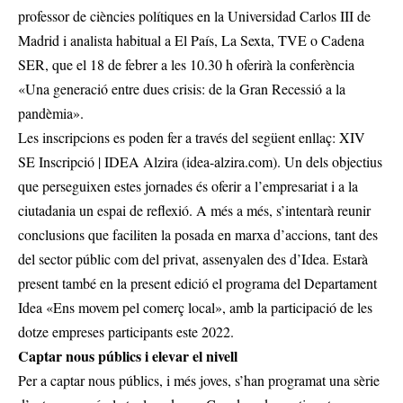
professor de ciències polítiques en la Universidad Carlos III de
Madrid i analista habitual a El País, La Sexta, TVE o Cadena
SER, que el 18 de febrer a les 10.30 h oferirà la conferència
«Una generació entre dues crisis: de la Gran Recessió a la
pandèmia».
Les inscripcions es poden fer a través del següent enllaç: XIV
SE Inscripció | IDEA Alzira (idea-alzira.com). Un dels objectius
que perseguixen estes jornades és oferir a l’empresariat i a la
ciutadania un espai de reflexió. A més a més, s’intentarà reunir
conclusions que faciliten la posada en marxa d’accions, tant des
del sector públic com del privat, assenyalen des d’Idea. Estarà
present també en la present edició el programa del Departament
Idea «Ens movem pel comerç local», amb la participació de les
dotze empreses participants este 2022.
Captar nous públics i elevar el nivell
Per a captar nous públics, i més joves, s’han programat una sèrie