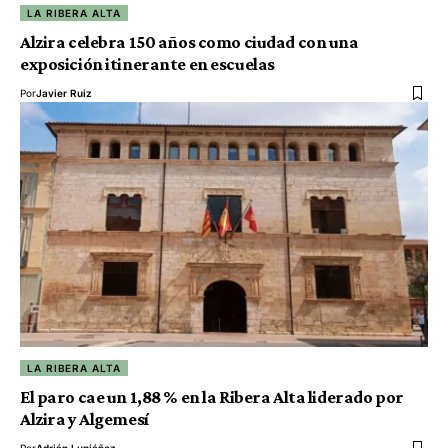
LA RIBERA ALTA
Alzira celebra 150 años como ciudad con una
exposición itinerante en escuelas
Por
Javier Ruiz
LA RIBERA ALTA
El paro cae un 1,88 % en la Ribera Alta liderado por
Alzira y Algemesí
Por
Adrián Lupiáñez