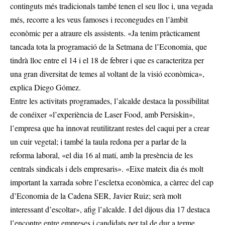
continguts més tradicionals també tenen el seu lloc i, una vegada
més, recorre a les veus famoses i reconegudes en l’àmbit
econòmic per a atraure els assistents. «Ja tenim pràcticament
tancada tota la programació de la Setmana de l’Economia, que
tindrà lloc entre el 14 i el 18 de febrer i que es caracteritza per
una gran diversitat de temes al voltant de la visió econòmica»,
explica Diego Gómez.
Entre les activitats programades, l’alcalde destaca la possibilitat
de conéixer «l’experiència de Laser Food, amb Persiskin»,
l’empresa que ha innovat reutilitzant restes del caqui per a crear
un cuir vegetal; i també la taula redona per a parlar de la
reforma laboral, «el dia 16 al matí, amb la presència de les
centrals sindicals i dels empresaris». «Eixe mateix dia és molt
important la xarrada sobre l’escletxa econòmica, a càrrec del cap
d’Economia de la Cadena SER, Javier Ruiz; serà molt
interessant d’escoltar», afig l’alcalde. I del dijous dia 17 destaca
l’encontre entre empreses i candidats per tal de dur a terme