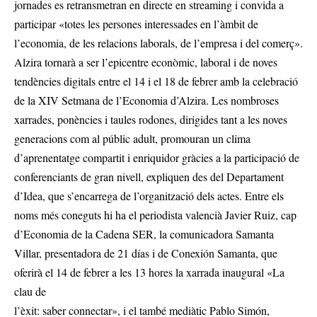
jornades es retransmetran en directe en streaming i convida a
participar «totes les persones interessades en l’àmbit de
l’economia, de les relacions laborals, de l’empresa i del comerç».
Alzira tornarà a ser l’epicentre econòmic, laboral i de noves
tendències digitals entre el 14 i el 18 de febrer amb la celebració
de la XIV Setmana de l’Economia d’Alzira. Les nombroses
xarrades, ponències i taules rodones, dirigides tant a les noves
generacions com al públic adult, promouran un clima
d’aprenentatge compartit i enriquidor gràcies a la participació de
conferenciants de gran nivell, expliquen des del Departament
d’Idea, que s’encarrega de l’organització dels actes. Entre els
noms més coneguts hi ha el periodista valencià Javier Ruiz, cap
d’Economia de la Cadena SER, la comunicadora Samanta
Villar, presentadora de 21 días i de Conexión Samanta, que
oferirà el 14 de febrer a les 13 hores la xarrada inaugural «La
clau de
l’èxit: saber connectar», i el també mediàtic Pablo Simón,