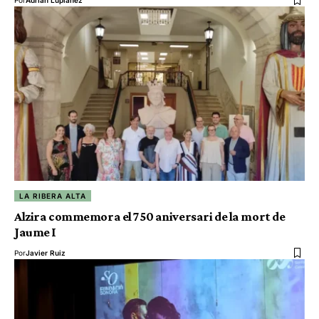
LA RIBERA ALTA
Alzira commemora el 750 aniversari de la mort de
Jaume I
Por
Javier Ruiz