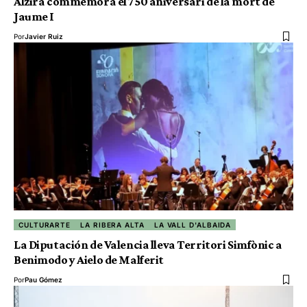
Alzira commemora el 750 aniversari de la mort de
Jaume I
Por
Javier Ruiz
CULTURARTE
LA RIBERA ALTA
LA VALL D'ALBAIDA
La Diputación de Valencia lleva Territori Simfònic a
Benimodo y Aielo de Malferit
Por
Pau Gómez