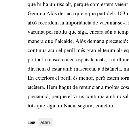
que hi ha un risc alt, perquè com estem veient 
Gemma Alós destaca que «que part dels 103 ca
això recordem la importància de vacunar-se», 
vacunat pel motiu que siga, encara són a temps
manera que l’alcalde, Alós demana precaució: 
continua ací i el perill més gran el tenim als e
portar la mascareta en espais tancats, i molt mé
dir, hem d’estar amb mascareta, a distància, man
En exteriors el perill és menor, però estem torn
etcètera. Hem hagut de renunciar a moltes cos
precaució, perquè el virus continua amb nosaltr
tots que siga un Nadal segur», conclou.
Tags:
Alzira