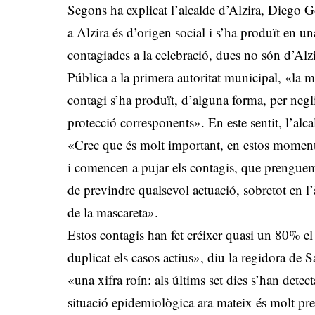
Segons ha explicat l’alcalde d’Alzira, Diego G
a Alzira és d’origen social i s’ha produït en u
contagiades a la celebració, dues no són d’Alz
Pública a la primera autoritat municipal, «la m
contagi s’ha produït, d’alguna forma, per negli
protecció corresponents». En este sentit, l’alca
«Crec que és molt important, en estos moment
i comencen a pujar els contagis, que prenguem 
de previndre qualsevol actuació, sobretot en l’à
de la mascareta».
Estos contagis han fet créixer quasi un 80% e
duplicat els casos actius», diu la regidora de
«una xifra roín: als últims set dies s’han detect
situació epidemiològica ara mateix és molt preo