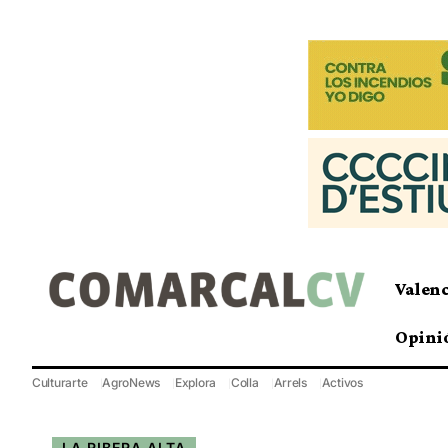
Valen
Opini
Culturarte
AgroNews
Explora
Colla
Arrels
Activos
LA RIBERA ALTA