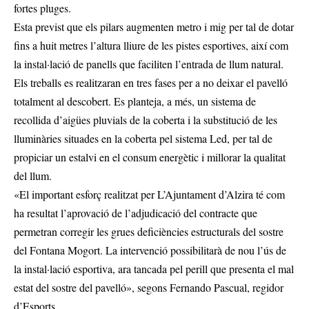
fortes pluges.
Esta previst que els pilars augmenten metro i mig per tal de dotar
fins a huit metres l’altura lliure de les pistes esportives, així com
la instal·lació de panells que faciliten l’entrada de llum natural.
Els treballs es realitzaran en tres fases per a no deixar el pavelló
totalment al descobert. Es planteja, a més, un sistema de
recollida d’aigües pluvials de la coberta i la substitució de les
lluminàries situades en la coberta pel sistema Led, per tal de
propiciar un estalvi en el consum energètic i millorar la qualitat
del llum.
«El important esforç realitzat per L’Ajuntament d’Alzira té com
ha resultat l’aprovació de l’adjudicació del contracte que
permetran corregir les grues deficiències estructurals del sostre
del Fontana Mogort. La intervenció possibilitarà de nou l’ús de
la instal·lació esportiva, ara tancada pel perill que presenta el mal
estat del sostre del pavelló», segons Fernando Pascual, regidor
d’Esports.