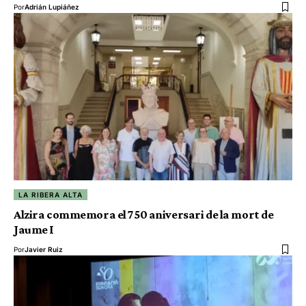
Por
Adrián Lupiáñez
LA RIBERA ALTA
Alzira commemora el 750 aniversari de la mort de
Jaume I
Por
Javier Ruiz