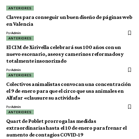
ANTERIORES
Claves para conseguir un buen diseño de páginas web
en Valencia
Por
Admin
ANTERIORES
El CIM de Xirivella celebrará sus 100 años con un
nuevo escenario, aseos y camerinos reformados y
totalmente insonorizado
Por
Admin
ANTERIORES
Colectivos animalistas convocan una concentración
el 9 de enero para que el circo que usa animales en
Alfafar «clausure su actividad»
Por
Admin
ANTERIORES
Quart de Poblet prorroga las medidas
extraordinarias hasta el 10 de enero para frenar el
aumento de contagios COVID-19