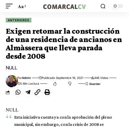
Aa
ANTERIORES
Exigen retomar la construcción
de una residencia de ancianos en
Almàssera que lleva parada
desde 2008
NULL
Por
Admin
Publicado Septiembre 16, 2021
446 Vistas
5 Min Lectura
NULL
Esta iniciativa cuenta ya con la aprobación del pleno
municipal, sin embargo, con la crisis de 2008 se