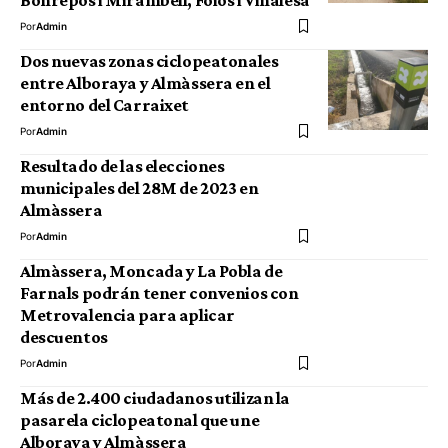
Bonrepòs i Mirambell, Foios i Vinalesa
Por
Admin
Dos nuevas zonas ciclopeatonales
entre Alboraya y Almàssera en el
entorno del Carraixet
Por
Admin
Resultado de las elecciones
municipales del 28M de 2023 en
Almàssera
Por
Admin
Almàssera, Moncada y La Pobla de
Farnals podrán tener convenios con
Metrovalencia para aplicar
descuentos
Por
Admin
Más de 2.400 ciudadanos utilizan la
pasarela ciclopeatonal que une
Alboraya y Almàssera