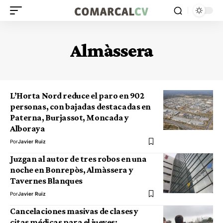
Almàssera
L’Horta Nord reduce el paro en 902
personas, con bajadas destacadas en
Paterna, Burjassot, Moncada y
Alboraya
Por
Javier Ruiz
Juzgan al autor de tres robos en una
noche en Bonrepòs, Almàssera y
Tavernes Blanques
Por
Javier Ruiz
Cancelaciones masivas de clases y
citas médicas para el jueves: