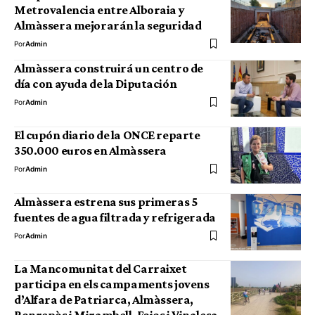
Metrovalencia entre Alboraia y
Almàssera mejorarán la seguridad
Por
Admin
Almàssera construirá un centro de
día con ayuda de la Diputación
Por
Admin
El cupón diario de la ONCE reparte
350.000 euros en Almàssera
Por
Admin
Almàssera estrena sus primeras 5
fuentes de agua filtrada y refrigerada
Por
Admin
La Mancomunitat del Carraixet
participa en els campaments jovens
d’Alfara de Patriarca, Almàssera,