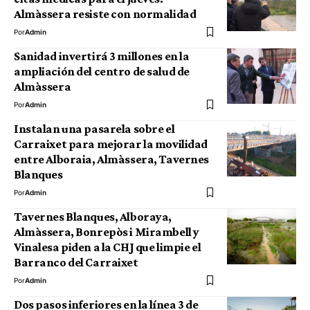
Almàssera resiste con normalidad
Por
Admin
Sanidad invertirá 3 millones en la
ampliación del centro de salud de
Almàssera
Por
Admin
Instalan una pasarela sobre el
Carraixet para mejorar la movilidad
entre Alboraia, Almàssera, Tavernes
Blanques
Por
Admin
Tavernes Blanques, Alboraya,
Almàssera, Bonrepòs i Mirambell y
Vinalesa piden a la CHJ que limpie el
Barranco del Carraixet
Por
Admin
Dos pasos inferiores en la línea 3 de